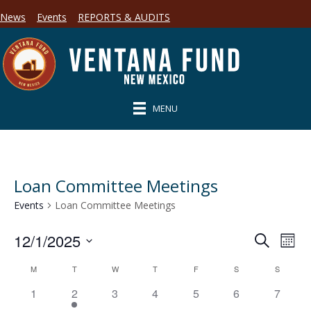
News
Events
REPORTS & AUDITS
MENU
Loan Committee Meetings
Events
Loan Committee Meetings
12/1/2025
E
E
S
M
e
S
o
v
a
v
C
M
T
W
T
F
S
S
n
e
r
e
t
l
c
0
1
0
0
0
0
0
1
2
3
4
5
6
7
e
h
a
e
h
n
e
e
e
e
e
e
e