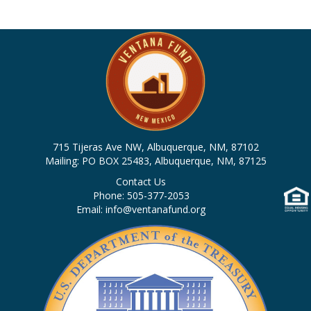
n
e
i
d
n
o
n
V
t
i
s
e
w
715 Tijeras Ave NW, Albuquerque, NM, 87102
Mailing: PO BOX 25483, Albuquerque, NM, 87125
s
Contact Us
Phone: 505-377-2053
N
Email: info@ventanafund.org
a
v
i